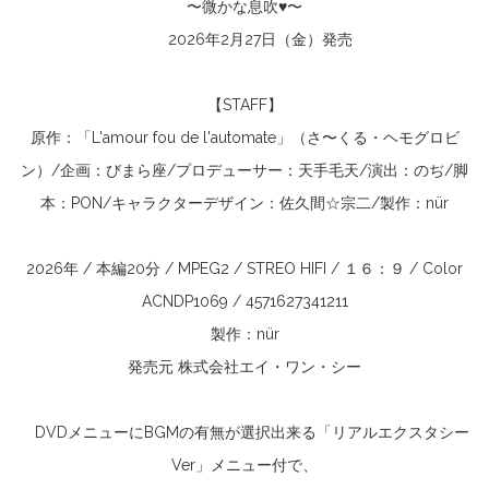
〜微かな息吹♥〜
2026年2月27日（金）発売
【STAFF】
原作：「L'amour fou de l'automate」（さ〜くる・ヘモグロビ
ン）/企画：びまら座/プロデューサー：天手毛天/演出：のぢ/脚
本：PON/キャラクターデザイン：佐久間☆宗二/製作：nür
2026年 / 本編20分 / MPEG2 / STREO HIFI / １６：９ / Color
ACNDP1069 / 4571627341211
製作：nür
発売元 株式会社エイ・ワン・シー
DVDメニューにBGMの有無が選択出来る「リアルエクスタシー
Ver」メニュー付で、