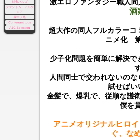
激エロファンタジー職人同
剣鬼バルゴ
ファントム・アルケ
酒
ミア
霧中ノ塔
Contenant tous
A1C Selection
超大作の同人フルカラーコ
ニメ化 
少子化問題を簡単に解決で
人間同士で交われないのな
試せばい
金髪で、爆乳で、従順な護
僕を
アニメオリジナルヒロイ
ぐ、な