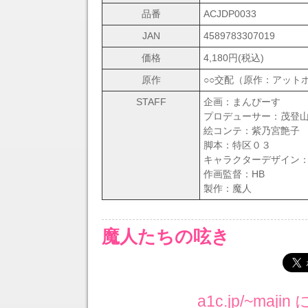
品番
ACJDP0033
JAN
4589783307019
価格
4,180円(税込)
原作
○○交配（原作：アット
STAFF
企画：まんぴーす
プロデューサー：茂登
絵コンテ：紫乃宮艶子
脚本：特区０３
キャラクターデザイン
作画監督：HB
製作：魔人
魔人たちの呟き
a1c.jp/~ma