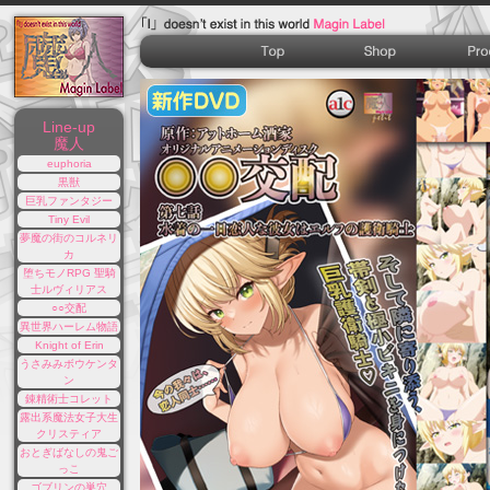
Line-up
魔人
euphoria
黒獣
巨乳ファンタジー
Tiny Evil
夢魔の街のコルネリ
カ
堕ちモノRPG 聖騎
士ルヴィリアス
○○交配
異世界ハーレム物語
Knight of Erin
うさみみボウケンタ
ン
錬精術士コレット
露出系魔法女子大生
クリスティア
おとぎばなしの鬼ご
っこ
ゴブリンの巣穴