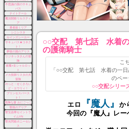
不思議の国のサキュ
バス
ナイトテール
魔法闘姫リルスティ
ア
勇者姫ミリア
シニシスタ
ルインズシーカー
○○交配 第七話 水着
サキュバス★コネク
ト！
の護衛騎士
夢獄の国のアリス
リジネッタさんの冒
こ
険
祓魔○女シャルロッ
「○○交配 第七話 水着の一
ト
メカ技師リスタの大
のペー
冒険
のっと・せくさろい
○○交配シリー
ど・エウリィ！
プリンセスバース
ト！
『魔人』
危険な森 おにごっこ
エロ
か
聖痕のアリア
今回の『魔人』レー
聖宝晶華セイントラ
イムVN
聖光閃姫ポニーセレ
ス