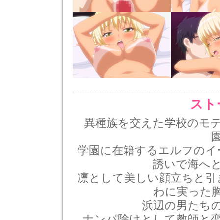
スト
異種族を交えた学校のモ
学園に在籍するエルフのイ
誘いで海へ
凛として美しい顔立ちと引
わに実った
浜辺の男たち
ナンパ除けとして教師と